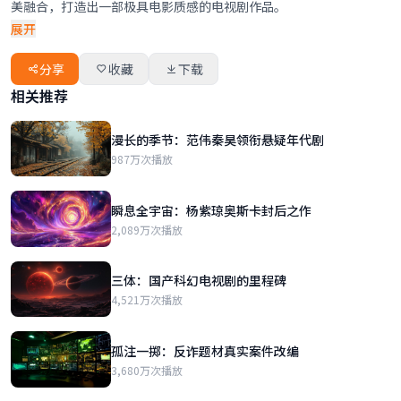
美融合，打造出一部极具电影质感的电视剧作品。
展开
分享
收藏
下载
相关推荐
漫长的季节：范伟秦昊领衔悬疑年代剧
987万次播放
瞬息全宇宙：杨紫琼奥斯卡封后之作
2,089万次播放
三体：国产科幻电视剧的里程碑
4,521万次播放
孤注一掷：反诈题材真实案件改编
3,680万次播放