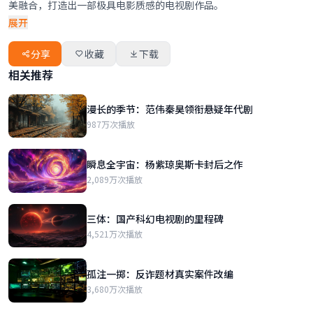
美融合，打造出一部极具电影质感的电视剧作品。
展开
分享
收藏
下载
相关推荐
漫长的季节：范伟秦昊领衔悬疑年代剧
987万次播放
瞬息全宇宙：杨紫琼奥斯卡封后之作
2,089万次播放
三体：国产科幻电视剧的里程碑
4,521万次播放
孤注一掷：反诈题材真实案件改编
3,680万次播放