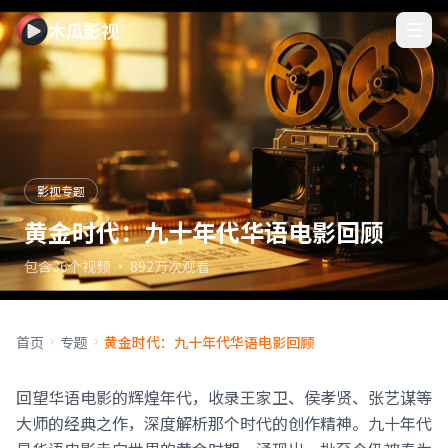
木瓜影视
影视专题
黄金时代：九十年代华语电影回顾
包含36个视频 · 892万次观看
首页
专题
黄金时代：九十年代华语电影回顾
回望华语电影的辉煌年代，收录王家卫、侯孝贤、张艺谋等
大师的经典之作，深度解析那个时代的创作精神。九十年代