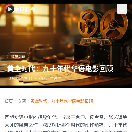
木瓜影视
影视专题
黄金时代：九十年代华语电影回顾
包含36个视频 · 892万次观看
首页
专题
黄金时代：九十年代华语电影回顾
回望华语电影的辉煌年代，收录王家卫、侯孝贤、张艺谋等
大师的经典之作，深度解析那个时代的创作精神。九十年代